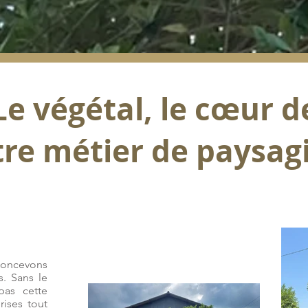
Le végétal, le cœur d
re métier de paysag
concevons
. Sans le
 pas cette
rises tout