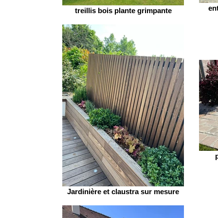
en
treillis bois plante grimpante
Jardinière et claustra sur mesure