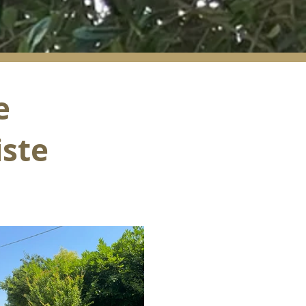
e
iste