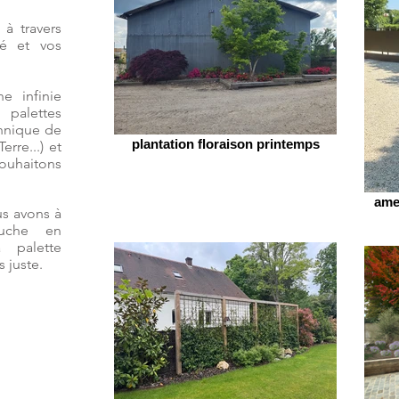
 à travers
té et vos
e infinie
 palettes
chnique de
plantation floraison printemps
erre...) et
souhaitons
ame
us avons à
ouche en
 palette
 juste.