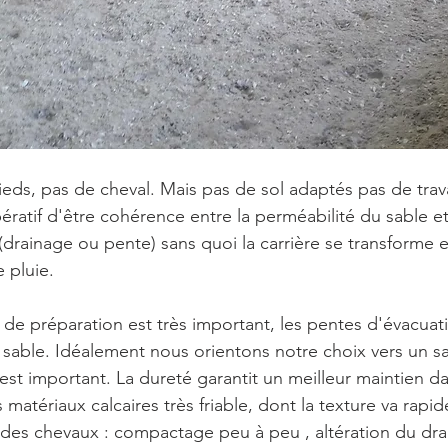
ieds, pas de cheval. Mais pas de sol adaptés pas de trava
pératif d'être cohérence entre la perméabilité du sable e
(drainage ou pente) sans quoi la carrière se transforme en
 pluie.
il de préparation est très important, les pentes d'évacua
 sable. Idéalement nous orientons notre choix vers un s
 est important. La dureté garantit un meilleur maintien d
s matériaux calcaires très friable, dont la texture va rap
des chevaux : compactage peu à peu , altération du drai