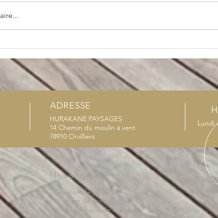
re...
urquoi c’est
Terrasse surélevée sur Saint
pour un
Germain de la Grange
et durable ?
ADRESSE
H
HURAKANE PAYSAGES
Lundi 
14 Chemin du moulin à vent
78910 Orvilliers
Nos services :
re à
Politi
- Création de jardin
- Création de terrasse bois
- Aménagement de terrasse