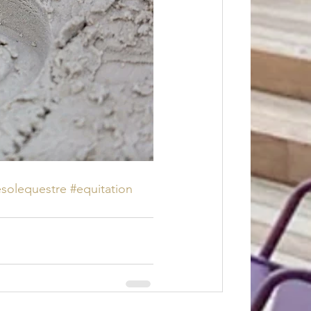
esolequestre
#equitation