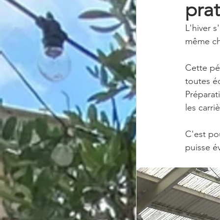
prat
L'hiver s
même cha
Cette pé
toutes é
Préparat
les carr
C'est po
puisse é