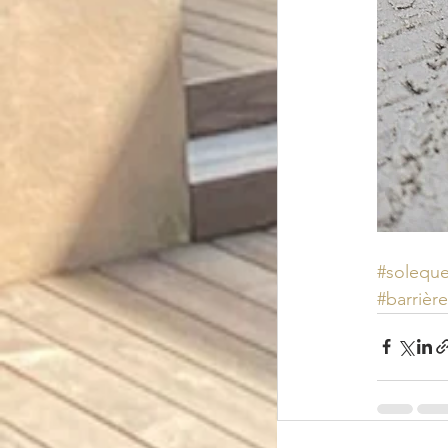
#soleque
#barrièr