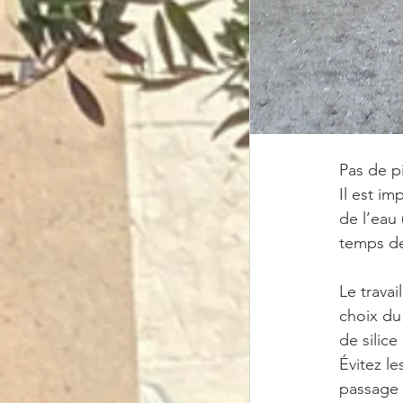
Pas de p
Il est im
de l’eau 
temps de
Le trava
choix du
de silice
Évitez le
passage 