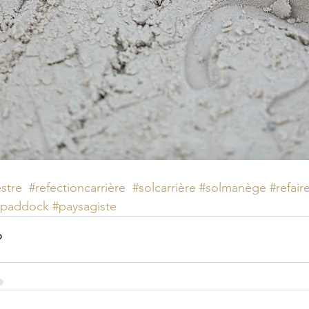
stre
#refectioncarrière
#solcarrière
#solmanège
#refair
epaddock
#paysagiste