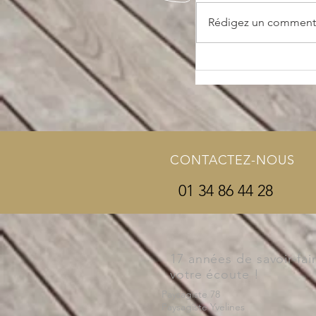
Rédigez un commentai
Terrasse bois : po
le meilleur choix 
jardin chaleureux 
CONTACTEZ-NOUS
01 34 86 44 28
17 années de savoir-fai
votre écoute !
Paysagiste 78
Paysagiste Yvelines